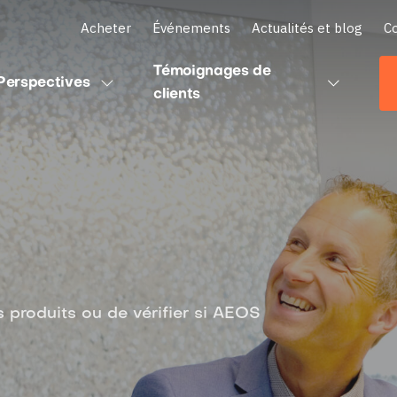
Acheter
Événements
Actualités et blog
C
Témoignages de
Perspectives
clients
produits ou de vérifier si AEOS