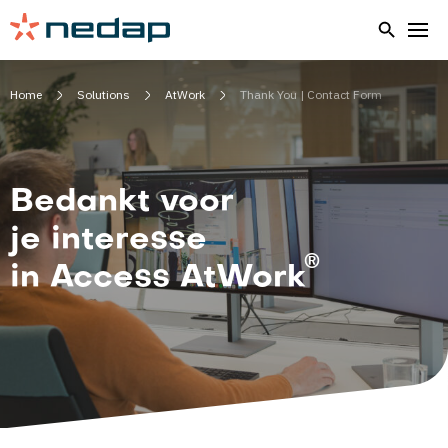
Home
Solutions
AtWork
Thank You | Contact Form
Bedankt voor
je interesse
®
in Access AtWork