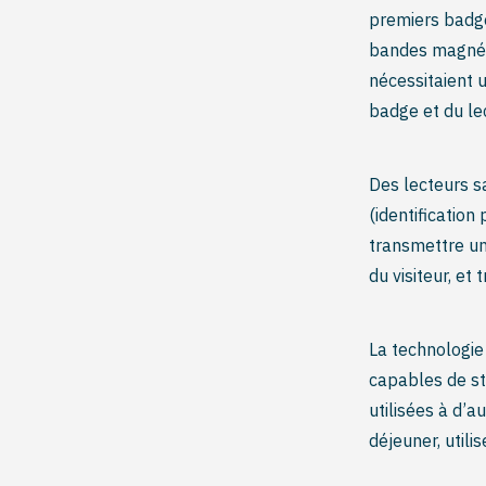
premiers badg
bandes magnéti
nécessitaient u
badge et du le
Des lecteurs s
(identificatio
transmettre une
du visiteur, et
La technologie
capables de st
utilisées à d’a
déjeuner, utili