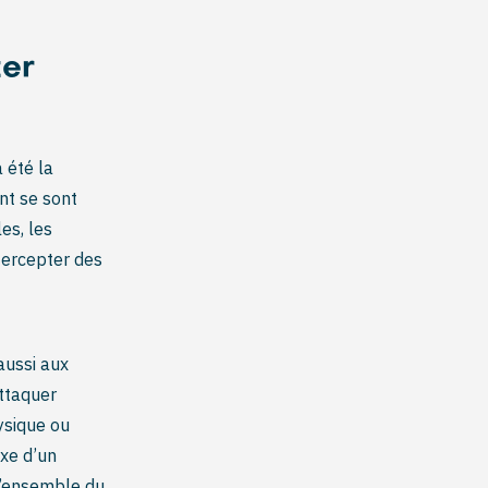
ter
 été la
nt se sont
es, les
tercepter des
aussi aux
attaquer
ysique ou
xe d’un
 l’ensemble du