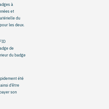
adges à
nnées et
atérielle du
pour les deux.
RFID
badge de
érieur du badge
rapidement été
insi d’être
 payer son