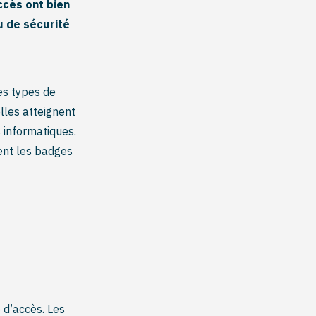
ccès ont bien
u de sécurité
les types de
lles atteignent
s informatiques.
ent les badges
 d’accès. Les