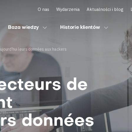
O nas
Wydarzenia
Aktualności i blog
Baza wiedzy
Historie klientów
jourd’hui leurs données aux hackers
ecteurs de
nt
urs données