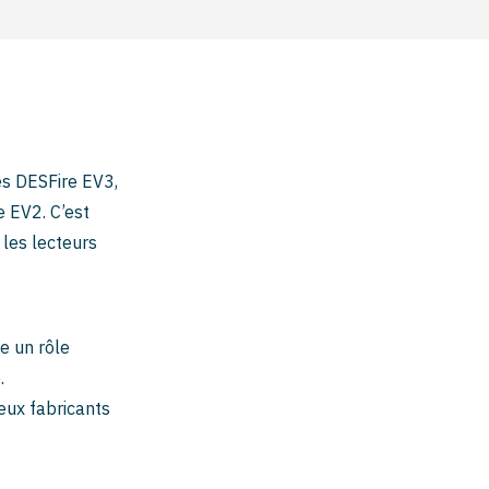
es DESFire EV3,
e EV2. C’est
 les lecteurs
e un rôle
.
eux fabricants