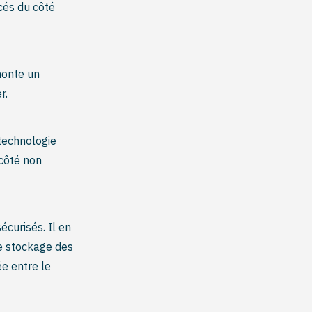
cés du côté
monte un
r.
technologie
 côté non
écurisés. Il en
e stockage des
e entre le