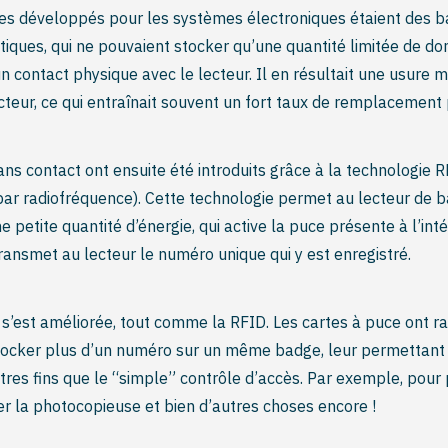
es développés pour les systèmes électroniques étaient des b
ques, qui ne pouvaient stocker qu’une quantité limitée de do
n contact physique avec le lecteur. Il en résultait une usure m
cteur, ce qui entraînait souvent un fort taux de remplacement 
ans contact ont ensuite été introduits grâce à la technologie 
n par radiofréquence). Cette technologie permet au lecteur de 
 petite quantité d’énergie, qui active la puce présente à l’int
 transmet au lecteur le numéro unique qui y est enregistré.
 s’est améliorée, tout comme la RFID. Les cartes à puce ont 
ocker plus d’un numéro sur un même badge, leur permettant a
utres fins que le “simple” contrôle d’accès. Par exemple, pour
ser la photocopieuse et bien d’autres choses encore !