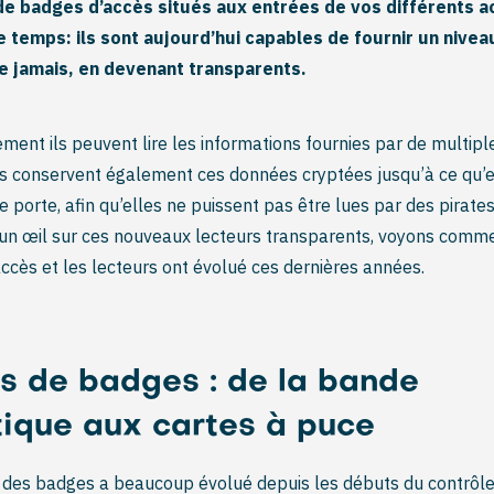
de badges d’accès situés aux entrées de vos différents a
e temps: ils sont aujourd’hui capables de fournir un nivea
e jamais, en devenant transparents.
ement ils peuvent lire les informations fournies par de multip
ls conservent également ces données cryptées jusqu’à ce qu’e
e porte, afin qu’elles ne puissent pas être lues par des pirate
 un œil sur ces nouveaux lecteurs transparents, voyons comm
accès et les lecteurs ont évolué ces dernières années.
s de badges : de la bande
ique aux cartes à puce
 des badges a beaucoup évolué depuis les débuts du contrôle