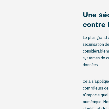
Une séc
contre 
Le plus grand 
sécurisation d
considérableme
systèmes de co
données.
Cela s’appliqu
contrôleurs de 
n’importe quel
numérique. Nou
identifiant (t