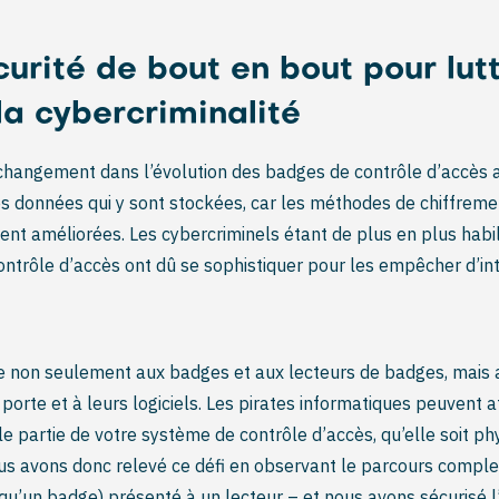
urité de bout en bout pour lut
la cybercriminalité
changement dans l’évolution des badges de contrôle d’accès a
es données qui y sont stockées, car les méthodes de chiffreme
nt améliorées. Les cybercriminels étant de plus en plus habil
ntrôle d’accès ont dû se sophistiquer pour les empêcher d’in
e non seulement aux badges et aux lecteurs de badges, mais 
porte et à leurs logiciels. Les pirates informatiques peuvent 
le partie de votre système de contrôle d’accès, qu’elle soit ph
s avons donc relevé ce défi en observant le parcours comple
el qu’un badge) présenté à un lecteur – et nous avons sécurisé