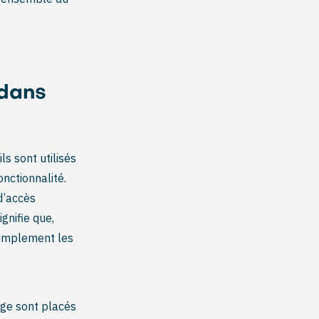
 dans
s sont utilisés
onctionnalité.
d’accès
gnifie que,
simplement les
dge sont placés