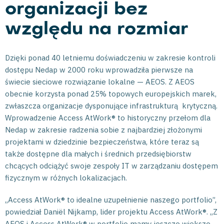
organizacji bez
względu na rozmiar
Dzięki ponad 40 letniemu doświadczeniu w zakresie kontroli
dostępu Nedap w 2000 roku wprowadziła pierwsze na
świecie sieciowe rozwiązanie lokalne — AEOS. Z AEOS
obecnie korzysta ponad 25% topowych europejskich marek,
zwłaszcza organizacje dysponujące infrastrukturą krytyczną.
Wprowadzenie Access AtWork® to historyczny przełom dla
Nedap w zakresie radzenia sobie z najbardziej złożonymi
projektami w dziedzinie bezpieczeństwa, które teraz są
także dostępne dla małych i średnich przedsiębiorstw
chcących odciążyć swoje zespoły IT w zarządzaniu dostępem
fizycznym w różnych lokalizacjach.
„Access AtWork® to idealne uzupełnienie naszego portfolio”,
powiedział Daniël Nijkamp, lider projektu Access AtWork®. „Z
AEOS i Access AtWork® w portfolio mamy jeszcze większe