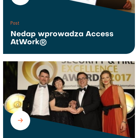
Post
Nedap wprowadza Access
AtWork®